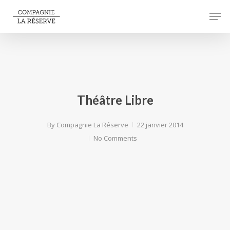
Skip
Men
to
Close
main
Menu
content
Théâtre Libre
By
Compagnie La Réserve
22 janvier 2014
No Comments