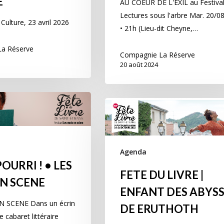
E
AU COEUR DE L'EXIL au Festiva
Lectures sous l'arbre Mar. 20/0
Culture, 23 avril 2026
• 21h (Lieu-dit Cheyne,…
a Réserve
Compagnie La Réserve
20 août 2024
Agenda
OURRI ! • LES
FETE DU LIVRE |
N SCENE
ENFANT DES ABYSS
 SCENE Dans un écrin
DE ERUTHOTH
e cabaret littéraire