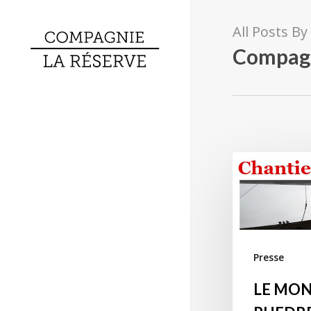
Skip
to
All Posts By
main
Compagn
content
Presse
LE MON