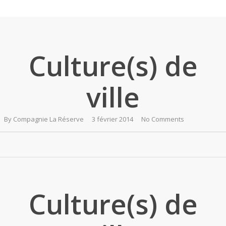
Skip
to
main
content
Culture(s) de
ville
By
Compagnie La Réserve
3 février 2014
No Comments
Culture(s) de