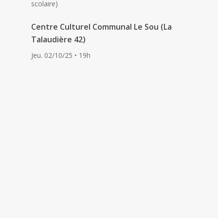
scolaire)
Centre Culturel Communal Le Sou (La
Talaudière 42)
Jeu. 02/10/25 • 19h
La Trame (St-Jean-Bonnefonds)
Mar. 21/10/25 • 16h
Captation vidéo en cours
Carlo Bondi | En Bonne Compagnie