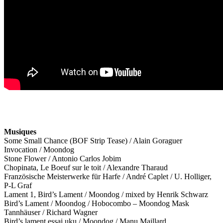
Musiques
Some Small Chance (BOF Strip Tease) / Alain Goraguer
Invocation / Moondog
Stone Flower / Antonio Carlos Jobim
Chopinata, Le Boeuf sur le toit / Alexandre Tharaud
Französische Meisterwerke für Harfe / André Caplet / U. Holliger,
P-L Graf
Lament 1, Bird’s Lament / Moondog / mixed by Henrik Schwarz
Bird’s Lament / Moondog / Hobocombo – Moondog Mask
Tannhäuser / Richard Wagner
Bird’s lament essai uku / Moondog / Manu Maillard