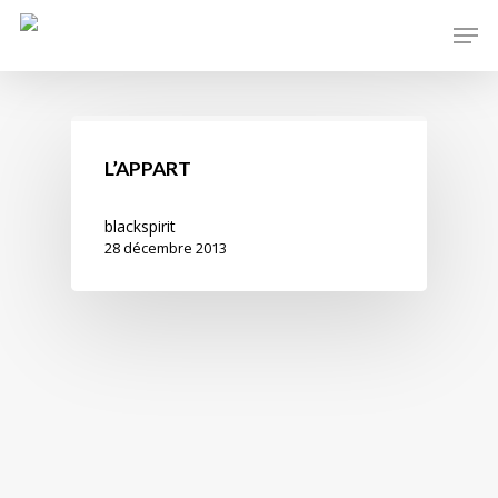
Skip
Men
to
main
content
L’APPART
blackspirit
28 décembre 2013